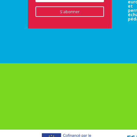
eur
et 
pe
S'abonner
éc
péd