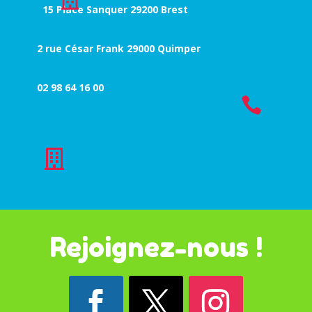
15 Place Sanquer 29200 Brest
2 rue César Frank 29000 Quimper
02 98 64 16 00


Rejoignez-nous !