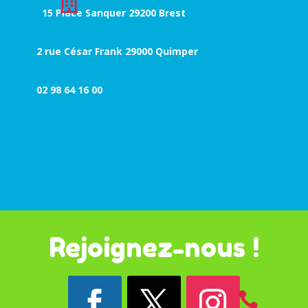

15 Place Sanquer 29200 Brest
2 rue César Frank 29000 Quimper
02 98 64 16 00
Rejoignez-nous !
