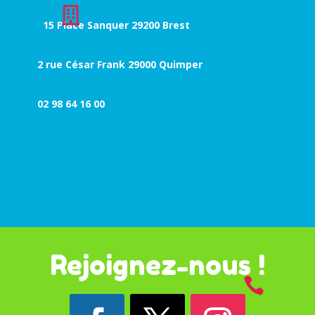

15 Place Sanquer 29200 Brest
2 rue César Frank 29000 Quimper
02 98 64 16 00
Rejoignez-nous !
