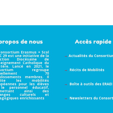
propos de nous
Accès rapide
Consortium Erasmus + Scol
 29 est une initiative de la
→
Actualités du Consorti
ection Diocésaine de
nseignement Catholique du
istère. Lancé en 2021, le
nsortium regroupe
→
Récits de Mobilités
tuellement 70
blissements membres. Il
cilite les mobilités
opéennes pour les élèves
→
Boîte à outils des ERAEI
le personnel éducatif,
rmettant ainsi des
hanges culturels et
agogiques enrichissants
→
Newsletters du Consor