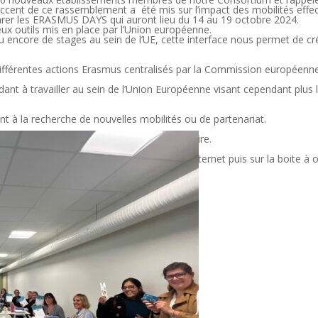
’accent de ce rassemblement a été mis sur l’impact des mobilités effec
arer les ERASMUS DAYS qui auront lieu du 14 au 19 octobre 2024.
ux outils mis en place par l’Union européenne.
 ou encore de stages au sein de l’UE, cette interface nous permet de cré
ifférentes actions Erasmus centralisés par la Commission européenn
ant à travailler au sein de l’Union Européenne visant cependant plus
 à la recherche de nouvelles mobilités ou de partenariat.
et à votre disposition un réseau de partenaire.
sur l’onglet « Ressources » de notre site internet puis sur la boite à