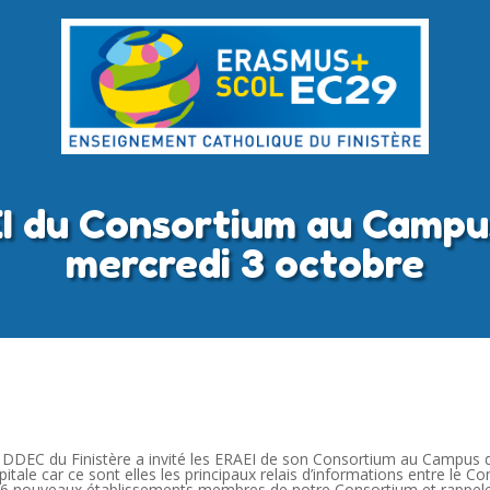
I du Consortium au Campus
mercredi 3 octobre
a DDEC du Finistère a invité les ERAEI de son Consortium au Campus 
ale car ce sont elles les principaux relais d’informations entre le Co
es 6 nouveaux établissements membres de notre Consortium et rappel