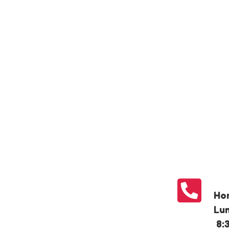

Hor
Lun
8: