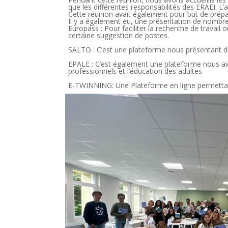
que les différentes responsabilités des ERAEI. L
Cette réunion avait également pour but de prép
Il y a également eu, une présentation de nombre
Europass : Pour faciliter la recherche de travail
certaine suggestion de postes.
SALTO : C’est une plateforme nous présentant d
EPALE : C’est également une plateforme nous aid
professionnels et l’éducation des adultes
E-TWINNING: Une Plateforme en ligne permettant
Il est important de rappeler que le consortium m
Nous vous invitons au même titre à aller de plus 
projet de mobilité à notre service.