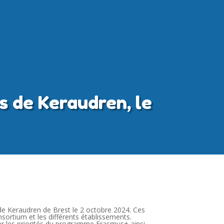
 de Keraudren, le
de Keraudren de Brest le 2 octobre 2024. Ces
nsortium et les différents établissements.
er les priorités du programme Erasmus+ ainsi