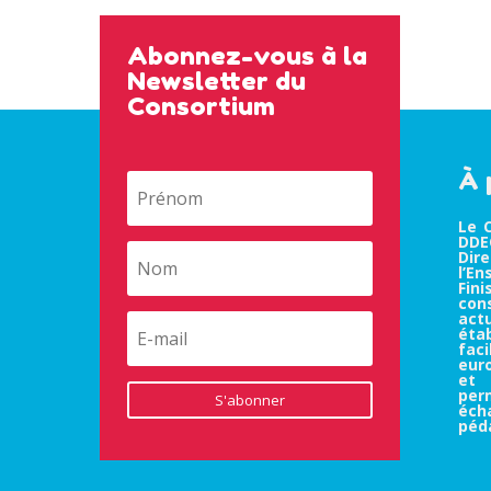
Abonnez-vous à la
Newsletter du
Consortium
À 
Le 
DDEC
Dir
l’E
Fin
co
ac
éta
fa
eur
et 
pe
S'abonner
éc
péd