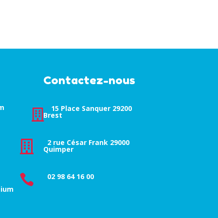
Contactez-nous
um
15 Place Sanquer 29200

Brest
2 rue César Frank 29000

Quimper
02 98 64 16 00

tium