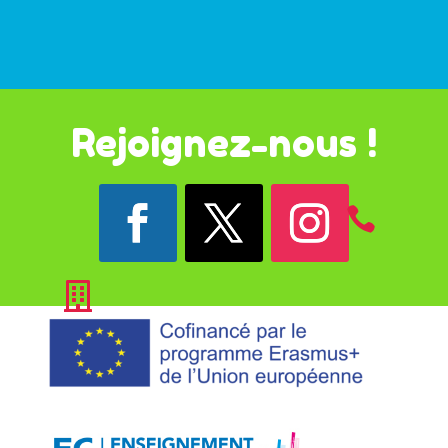
Rejoignez-nous !

