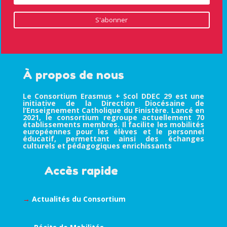
S'abonner
À propos de nous
Le Consortium Erasmus + Scol DDEC 29 est une
initiative de la Direction Diocésaine de
l’Enseignement Catholique du Finistère. Lancé en
2021, le consortium regroupe actuellement 70
établissements membres. Il facilite les mobilités
européennes pour les élèves et le personnel
éducatif, permettant ainsi des échanges
culturels et pédagogiques enrichissants
Accès rapide
→
Actualités du Consortium