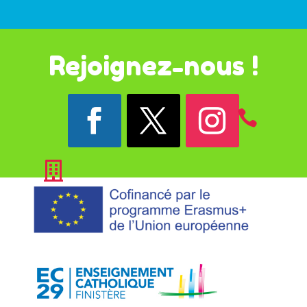
Rejoignez-nous !

