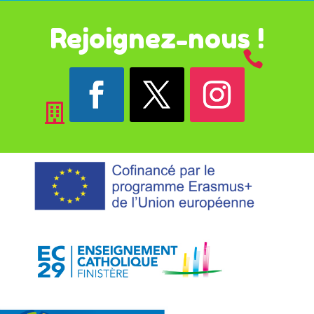
Rejoignez-nous !

