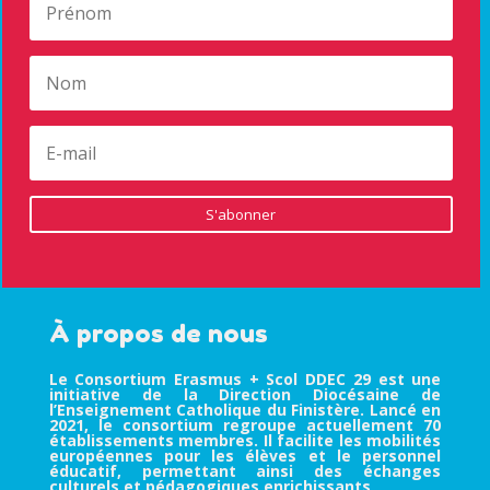
S'abonner
À propos de nous
Le Consortium Erasmus + Scol DDEC 29 est une
initiative de la Direction Diocésaine de
l’Enseignement Catholique du Finistère. Lancé en
2021, le consortium regroupe actuellement 70
établissements membres. Il facilite les mobilités
européennes pour les élèves et le personnel
éducatif, permettant ainsi des échanges
culturels et pédagogiques enrichissants