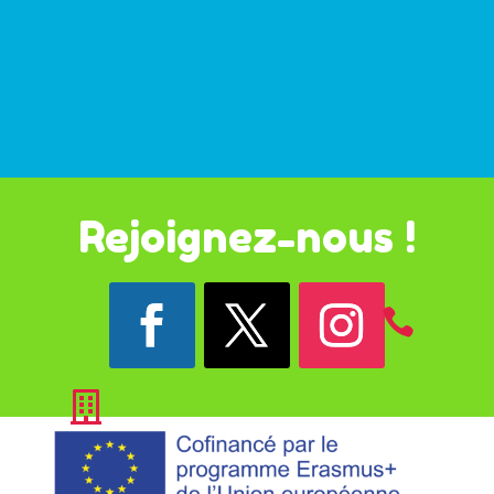
Rejoignez-nous !

