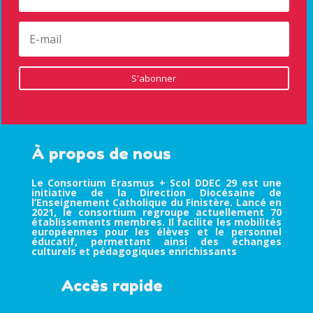
S'abonner
À propos de nous
Le Consortium Erasmus + Scol DDEC 29 est une
initiative de la Direction Diocésaine de
l’Enseignement Catholique du Finistère. Lancé en
2021, le consortium regroupe actuellement 70
établissements membres. Il facilite les mobilités
européennes pour les élèves et le personnel
éducatif, permettant ainsi des échanges
culturels et pédagogiques enrichissants
Accès rapide