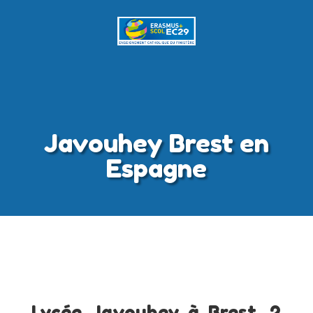
Javouhey Brest en
Espagne
Lycée Javouhey à Brest, 2