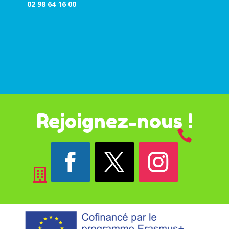
02 98 64 16 00
Rejoignez-nous !

