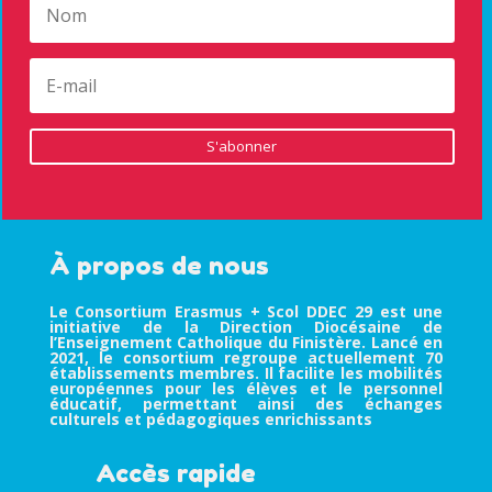
S'abonner
À propos de nous
Le Consortium Erasmus + Scol DDEC 29 est une
initiative de la Direction Diocésaine de
l’Enseignement Catholique du Finistère. Lancé en
2021, le consortium regroupe actuellement 70
établissements membres. Il facilite les mobilités
européennes pour les élèves et le personnel
éducatif, permettant ainsi des échanges
culturels et pédagogiques enrichissants
Accès rapide