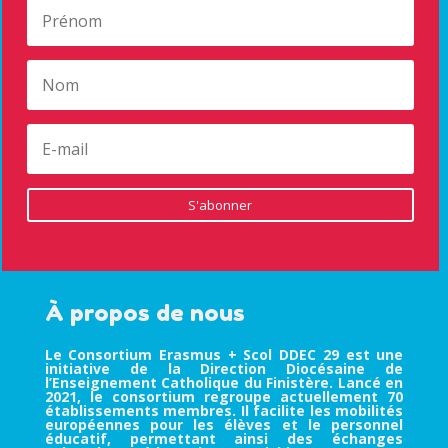
S'abonner
À propos de nous
Le Consortium Erasmus + Scol DDEC 29 est une
initiative de la Direction Diocésaine de
l’Enseignement Catholique du Finistère. Lancé en
2021, le consortium regroupe actuellement 70
établissements membres. Il facilite les mobilités
européennes pour les élèves et le personnel
éducatif, permettant ainsi des échanges