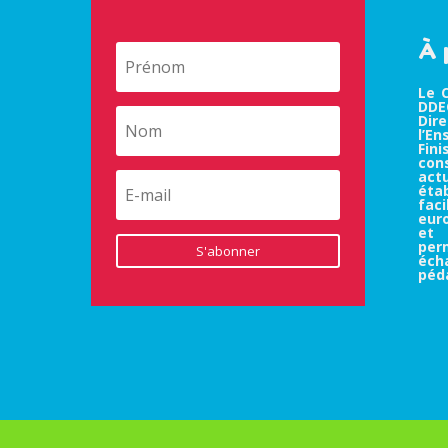
À 
Le 
DDEC
Dir
l’E
Fin
co
ac
éta
fa
eur
et 
pe
S'abonner
éc
péd