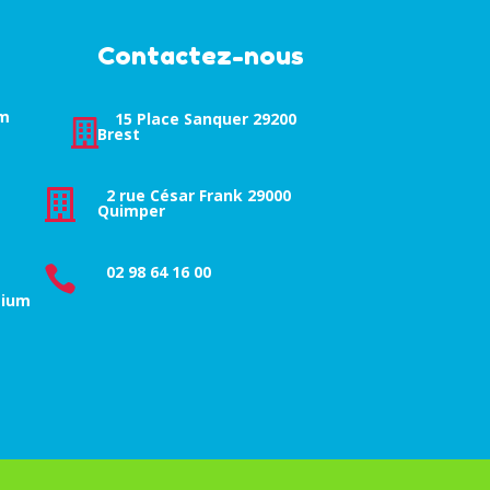
Contactez-nous
um
15 Place Sanquer 29200

Brest
2 rue César Frank 29000

Quimper
02 98 64 16 00

tium