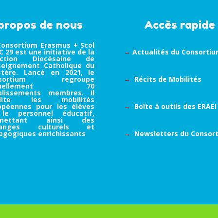
propos de nous
Accès rapide
Consortium Erasmus + Scol
 29 est une initiative de la
→
Actualités du Consorti
ection Diocésaine de
nseignement Catholique du
istère. Lancé en 2021, le
nsortium regroupe
→
Récits de Mobilités
tuellement 70
blissements membres. Il
cilite les mobilités
opéennes pour les élèves
→
Boîte à outils des ERAEI
le personnel éducatif,
rmettant ainsi des
hanges culturels et
agogiques enrichissants
→
Newsletters du Consor