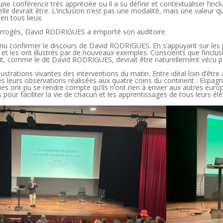
une conférence très appréciée ou il a su définir et contextualiser l’inclu
 qu’elle devrait être. L’inclusion n’est pas une modalité, mais une valeur 
en tous lieux.
terrogés, David RODRIGUES a emporté son auditoire.
u confirmer le discours de David RODRIGUES. En s’appuyant sur les p
t les ont illustrés par de nouveaux exemples. Conscients que l’inclus
rait, comme le dit David RODRIGUES, devrait être naturellement vécu 
lustrations vivantes des interventions du matin. Entre idéal loin d’être
s leurs observations réalisées aux quatre coins du continent : Espagne
es ont pu se rendre compte qu’ils n’ont rien à envier aux autres europ
s pour faciliter la vie de chacun et les apprentissages de tous leurs é