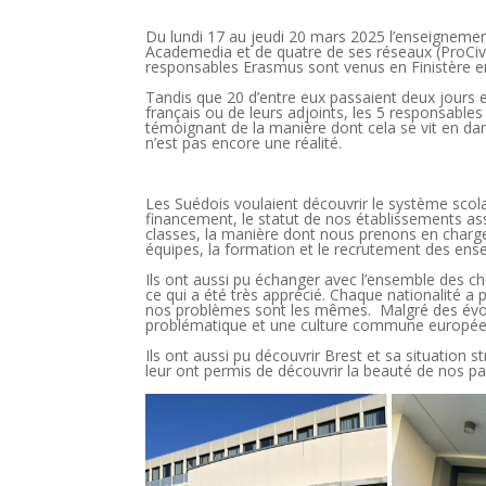
Du lundi 17 au jeudi 20 mars 2025 l’enseignemen
Academedia et de quatre de ses réseaux (ProCivit
responsables Erasmus sont venus en Finistère 
Tandis que 20 d’entre eux passaient deux jours e
français ou de leurs adjoints, les 5 responsables
témoignant de la manière dont cela se vit en dan
n’est pas encore une réalité.
Les Suédois voulaient découvrir le système scol
financement, le statut de nos établissements ass
classes, la manière dont nous prenons en charge 
équipes, la formation et le recrutement des en
Ils ont aussi pu échanger avec l’ensemble des c
ce qui a été très apprécié. Chaque nationalité a 
nos problèmes sont les mêmes. Malgré des évo
problématique et une culture commune europé
Ils ont aussi pu découvrir Brest et sa situation
leur ont permis de découvrir la beauté de nos pays