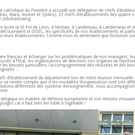
t catholique du Finistère a accueilli une délégation de chefs d’étab
as, Klara, donner et Sjolins), 25 chefs d’établissements des quatre co
en Jobshadowing.
n lycée (à St Pol de Léon, à Morlaix, à Landivisiau, à Landerneau et 
 découvraient la DDEC, les spécificités de nos établissements et partic
s leurs établissements. Comme nous ils aimeraient que l’inclusion soi
aire français et échanger sur les problématiques de nos managers, l
ociés à l’Etat, les organisations de direction, nos organes de représe
les besoins particuliers, l’accompagnement des réussites et des besoi
seignants …
hefs d’établissement du département lors de notre réunion mensuelle a
pu se rendre compte que si les modalités d’organisation sont très diff
lutions différentes des système d’enseignement, nous accompagnon
enne.
 stratégique en matière de défense européenne et son Histoire mouvem
ages car il faut bien lier l’utile à l’agréable !